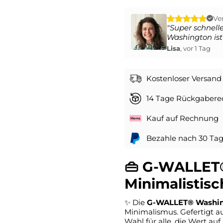
Ver
"Super schnell
Washington
ist
Lisa
, vor 1 Tag
Kostenloser Versand
14 Tage Rückgabere
Kauf auf Rechnung
Bezahle nach 30 Ta
👜 G-WALLET
Minimalistis
✨ Die
G-WALLET® Washi
Minimalismus. Gefertigt au
Wahl für alle, die Wert auf 