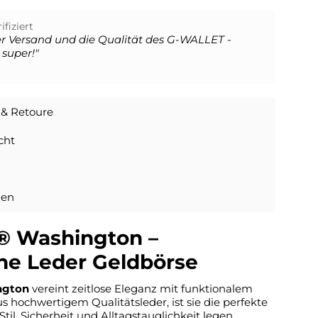
ifiziert
er Versand und die Qualität des
G-WALLET -
 super!"
 & Retoure
cht
gen
® Washington –
che Leder Geldbörse
ngton
vereint zeitlose Eleganz mit funktionalem
s hochwertigem Qualitätsleder, ist sie die perfekte
Stil, Sicherheit und Alltagstauglichkeit legen.