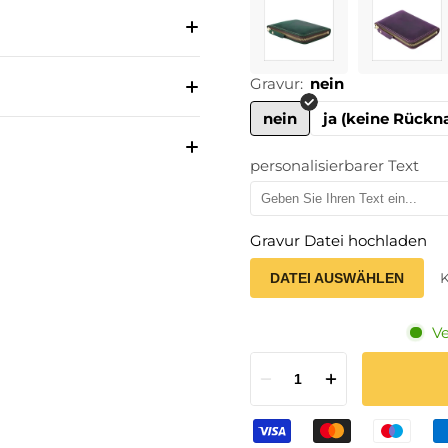
Gravur:
nein
nein
ja (keine Rück
personalisierbarer Text
Gravur Datei hochladen
K
DATEI AUSWÄHLEN
Ve
1