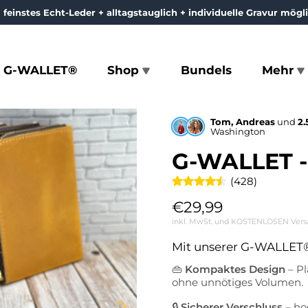
feinstes Echt-Leder + alltagstauglich + individuelle Gravur mögl
G-WALLET®
Shop
Bundels
Mehr
Tom, Andreas
und
2.
Washington
G-WALLET -
(428)
€29,99
inkl. MwSt. und KOSTENLOSEN Vers
Mit unserer G-WALLET® 
👜
Kompaktes Design
– Pl
ohne unnötiges Volumen.
🔒
Sicherer Verschluss
– ho