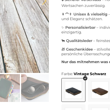
Wertsachen zuverlässig.
👩‍🦰👨
Unisex & vielseitig
–
und Eleganz schätzen.
✨
Personalisierbar
– indiv
einzigartig.
🐂
Qualitätsleder
– feinstes
🎁
Geschenkidee
– stilvol
persönliche Überraschung
Nur das mitnehmen was du
Farbe:
Vintage Schwarz